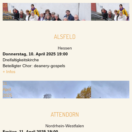
10
April
2025
ALSFELD
Hessen
Donnerstag, 10. April 2025
19:00
Dreifaltigkeitskirche
Beteiligter Chor: deanery-gospels
+ Infos
11
April
2025
ATTENDORN
Nordrhein-Westfalen
Freitag, 11. April 2025
19:00